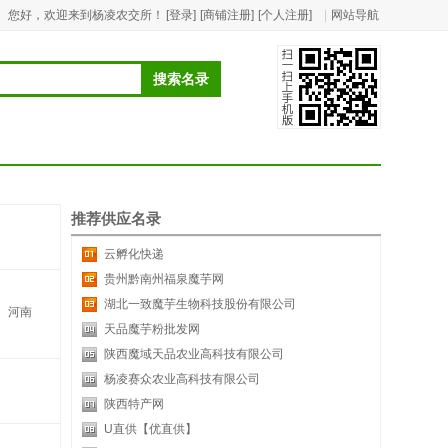
您好，欢迎来到杨凌农交所！
[登录]
[商铺注册]
[个人注册]
|
网站导航
推荐供应名录
云孵化快递
贵州黔南州福泉魔芋网
湖北一致魔芋生物科技股份有限公司
河南
天品魔芋粉批发网
陕西魔域天品农业高科技有限公司
杨凌赛众农业高科技有限公司
陕西特产网
U直供【优直供】