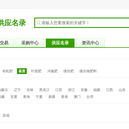
供应名录
交易
采购中心
供应名录
资讯中心
有机肥
基质
叶面肥
冲施肥
缓控肥
微生物肥料
内蒙古
辽宁
吉林
黑龙江
江苏
浙江
安徽
福建
江西
山东
西藏
甘肃
青海
宁夏
新疆
香港
澳门
台湾
其他