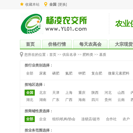
收藏本站
全国
[更换]
农业
首页
价格行情
每天农高会
大宗现货
您所在的位置：
首页
>>
供应名录
>>
肥料类
>>
基质
按行业类别选择：
全部
尿素
磷肥
氮肥
钾肥
复合肥
微量元素肥料
按地区选择：
全国
北京
天津
上海
重庆
陕西
河北
山西
湖北
湖南
广东
广西
海南
四川
贵州
云南
按商铺性质选择：
全部
企业
组织/机构/协会
连锁店/超市
合作社
农户
按业务范围选择：