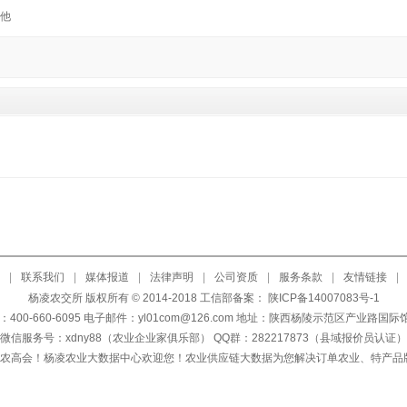
他
|
联系我们
|
媒体报道
|
法律声明
|
公司资质
|
服务条款
|
友情链接
|
杨凌农交所 版权所有 © 2014-2018 工信部备案：
陕ICP备14007083号-1
400-660-6095 电子邮件：yl01com@126.com 地址：陕西杨陵示范区产业路国
微信服务号：xdny88（农业企业家俱乐部） QQ群：282217873（县域报价员认证）
天农高会！杨凌农业大数据中心欢迎您！农业供应链大数据为您解决订单农业、特产品