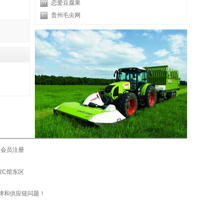
恋爱豆腐果
贵州毛尖网
会员注册
际馆C馆东区
牌和供应链问题！