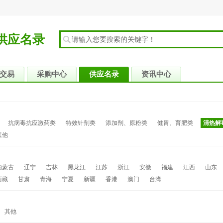
供应名录
交易
采购中心
供应名录
资讯中心
抗病毒抗应激药类
特效针剂类
添加剂、原粉类
健胃、育肥类
清热解
其他
内蒙古
辽宁
吉林
黑龙江
江苏
浙江
安徽
福建
江西
山东
西藏
甘肃
青海
宁夏
新疆
香港
澳门
台湾
其他