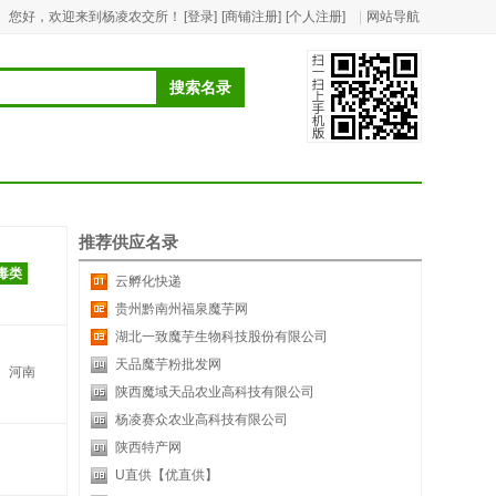
您好，欢迎来到杨凌农交所！
[登录]
[商铺注册]
[个人注册]
|
网站导航
推荐供应名录
毒类
云孵化快递
贵州黔南州福泉魔芋网
湖北一致魔芋生物科技股份有限公司
天品魔芋粉批发网
河南
陕西魔域天品农业高科技有限公司
杨凌赛众农业高科技有限公司
陕西特产网
U直供【优直供】