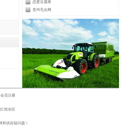
恋爱豆腐果
贵州毛尖网
会员注册
际馆C馆东区
牌和供应链问题！