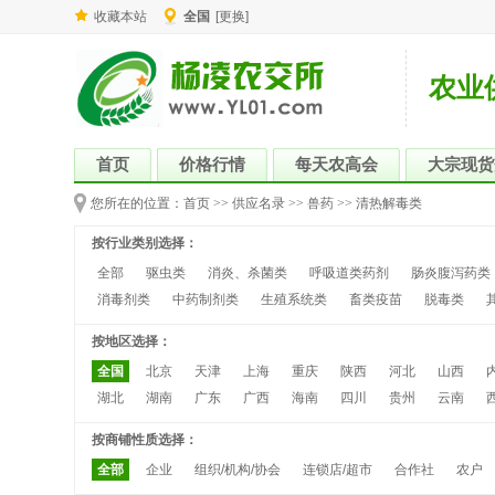
收藏本站
全国
[更换]
农业
首页
价格行情
每天农高会
大宗现货
您所在的位置：
首页
>>
供应名录
>>
兽药
>>
清热解毒类
按行业类别选择：
全部
驱虫类
消炎、杀菌类
呼吸道类药剂
肠炎腹泻药类
消毒剂类
中药制剂类
生殖系统类
畜类疫苗
脱毒类
按地区选择：
全国
北京
天津
上海
重庆
陕西
河北
山西
湖北
湖南
广东
广西
海南
四川
贵州
云南
按商铺性质选择：
全部
企业
组织/机构/协会
连锁店/超市
合作社
农户