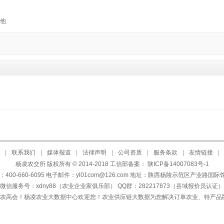
他
|
联系我们
|
媒体报道
|
法律声明
|
公司资质
|
服务条款
|
友情链接
|
杨凌农交所 版权所有 © 2014-2018 工信部备案：
陕ICP备14007083号-1
400-660-6095 电子邮件：yl01com@126.com 地址：陕西杨陵示范区产业路国
微信服务号：xdny88（农业企业家俱乐部） QQ群：282217873（县域报价员认证）
天农高会！杨凌农业大数据中心欢迎您！农业供应链大数据为您解决订单农业、特产品