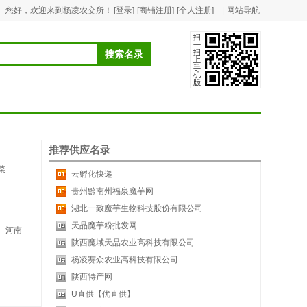
您好，欢迎来到杨凌农交所！
[登录]
[商铺注册]
[个人注册]
|
网站导航
推荐供应名录
菜
云孵化快递
贵州黔南州福泉魔芋网
湖北一致魔芋生物科技股份有限公司
天品魔芋粉批发网
河南
陕西魔域天品农业高科技有限公司
杨凌赛众农业高科技有限公司
陕西特产网
U直供【优直供】