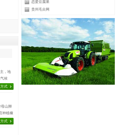
恋爱豆腐果
贵州毛尖网
为主，地
风气候
吨，为
系方式
黎母山脚
宜种植橡
训班，利
系方式