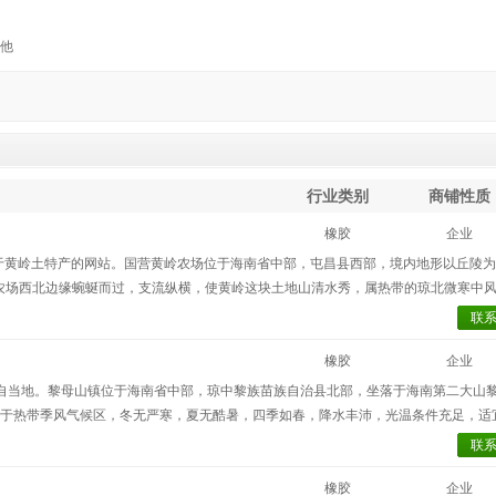
他
行业类别
商铺性质
橡胶
企业
当地小有名气的专注于黄岭土特产的网站。国营黄岭农场位于海南省中部，屯昌县西部，境内地形以丘陵
农场西北边缘蜿蜒而过，支流纵横，使黄岭这块土地山清水秀，属热带的琼北微寒中
胶种植面积和产量逐年增加，截止目前，拥有橡胶种植面积3.5万亩，年产干胶2500
联
青春理想和热血生命。
橡胶
企业
/）销售的橡胶均产自当地。黎母山镇位于海南省中部，琼中黎族苗族自治县北部，坐落于海南第二大山
属于热带季风气候区，冬无严寒，夏无酷暑，四季如春，降水丰沛，光温条件充足，适
次创业，借助邻近各国营农场的技术优势，举办镇与农场、村与连队之间互助技术培
联
级、县级的奖项。
橡胶
企业