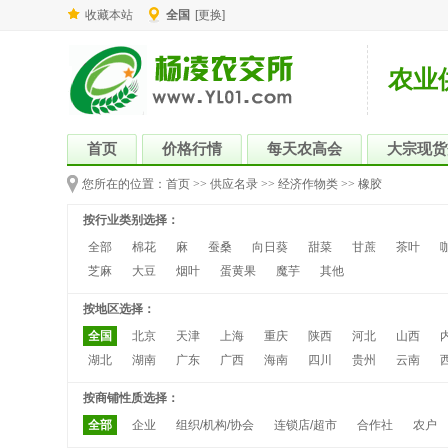
收藏本站
全国
[更换]
农业
首页
价格行情
每天农高会
大宗现货
您所在的位置：
首页
>>
供应名录
>>
经济作物类
>>
橡胶
按行业类别选择：
全部
棉花
麻
蚕桑
向日葵
甜菜
甘蔗
茶叶
芝麻
大豆
烟叶
蛋黄果
魔芋
其他
按地区选择：
全国
北京
天津
上海
重庆
陕西
河北
山西
湖北
湖南
广东
广西
海南
四川
贵州
云南
按商铺性质选择：
全部
企业
组织/机构/协会
连锁店/超市
合作社
农户