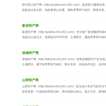
琼中阳江特产网（http://qzyjtcw.ml3.yl01.com/
苗族自治县北部，地处黎母山北麓，属热带季风气候区，降雨丰富
地势较为平坦开阔，土壤肥沃，是海南省农垦橡胶产胶大场之一，土地
近年来，其种植面积和产量更是屡创新高，为职工致富带来了新的
新进特产网
新进特产网（http://qzxjtcw.ml3.yl01.com/）专
地形以山地为主，地势较为平坦开阔，土壤肥沃，属热带季风气候
产橡胶有着悠久的历史，自创建时即种植橡胶，经过60年的发展
一直保持99.9%，多次被总局和省有关部门评为“质量优胜单位”和
保城特产网
保城特产网（http://btbctcw.ml3.yl01.com/）销
土壤肥沃，属于热带季风气候区，降水丰富，光热条件充足，农作
其主要成分是橡胶烃，其余为蛋白质、脂肪酸、灰分、糖类等非橡
加工工序而制成的弹性固状物，有着广泛的用途，经济价值很高。
山荣特产网
山荣特产网（http://ldsrtcw.ml3.yl01.com/）是
这里原是一片原始的热带丛林，境内地形以低山、低丘为主，耕地
等热带经济作物。山荣农场地处中部地区，有20多万亩土地，发
产，牢牢抓住橡胶主业不放松，这是国营山荣农场职工留给后人的