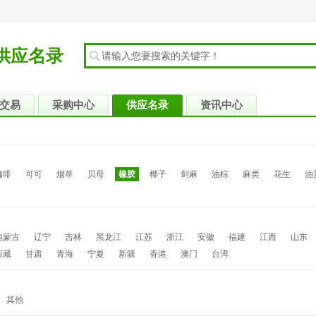
供应名录
交易
采购中心
供应名录
资讯中心
咖啡
可可
烟草
贝母
橡胶
椰子
剑麻
油棕
麻类
花生
油
内蒙古
辽宁
吉林
黑龙江
江苏
浙江
安徽
福建
江西
山东
西藏
甘肃
青海
宁夏
新疆
香港
澳门
台湾
其他