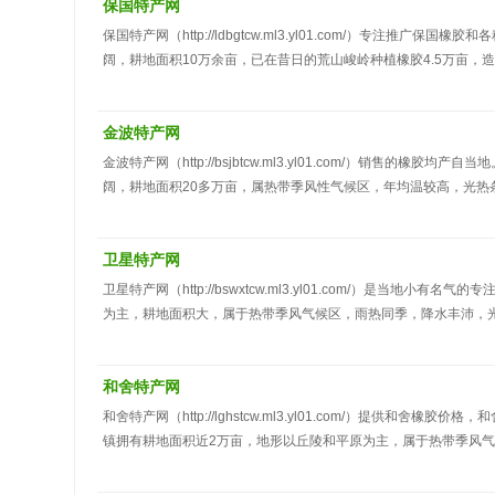
保国特产网
保国特产网（http://ldbgtcw.ml3.yl01.com/）专
阔，耕地面积10万余亩，已在昔日的荒山峻岭种植橡胶4.5万亩，
足，能够满足橡胶树的种植和生长要求。制作橡胶的主要原料是天
很的弹性和良好的缘性，可塑性，隔水、隔气性，抗拉和耐磨等特
金波特产网
金波特产网（http://bsjbtcw.ml3.yl01.com/）销
阔，耕地面积20多万亩，属热带季风性气候区，年均温较高，光
境和自然气候条件，把橡胶当作支柱产业，大力加以发展，近年来
提高，橡胶制品品质上，均达到了出口的标准。
卫星特产网
卫星特产网（http://bswxtcw.ml3.yl01.com/）是
为主，耕地面积大，属于热带季风气候区，雨热同季，降水丰沛，光
的生产规模，促进其速生快长按期投产，增产胶能力，拓宽科技兴
产胶能力达到2500吨以上的水平，把橡胶产业做大做，实现持续性
和舍特产网
和舍特产网（http://lghstcw.ml3.yl01.com/）提
镇拥有耕地面积近2万亩，地形以丘陵和平原为主，属于热带季风
产工作，橡胶产业是和舍镇的支柱产业，橡胶种植面积1.7万余亩
个市场，经济效益和农民收入稳步提高。