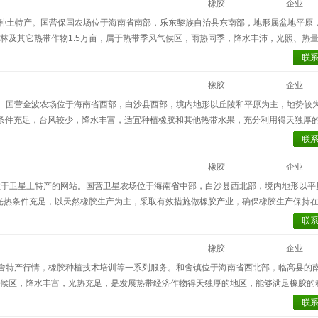
橡胶
企业
注推广保国橡胶和各种土特产。国营保国农场位于海南省南部，乐东黎族自治县东南部，地形属盆地平
造林及其它热带作物1.5万亩，属于热带季风气候区，雨热同季，降水丰沛，光照、热
然橡胶，天然橡胶就是由橡胶树割胶时流出的胶乳经凝固及干燥而制得的。天然橡胶
联
点，广泛地运用于工业、国防、交通、医药卫生域和日常生活等方面，用途广。
橡胶
企业
售的橡胶均产自当地。国营金波农场位于海南省西部，白沙县西部，境内地形以丘陵和平原为主，地势
热条件充足，台风较少，降水丰富，适宜种植橡胶和其他热带水果，充分利用得天独厚
，该场运用国内先进技术，科学的方法来种植和培育橡胶树，其橡胶种植面积和出产
联
橡胶
企业
当地小有名气的专注于卫星土特产的网站。国营卫星农场位于海南省中部，白沙县西北部，境内地形以
热条件充足，以天然橡胶生产为主，采取有效措施做橡胶产业，确保橡胶生产保持在3
胶路子，推选割胶作业满岗承包，落实管、养、割科学生产措施，确保稳定高产，从
联
发展。
橡胶
企业
供和舍橡胶价格，和舍特产行情，橡胶种植技术培训等一系列服务。和舍镇位于海南省西北部，临高县
气候区，降水丰富，光热充足，是发展热带经济作物得天独厚的地区，能够满足橡胶的
，年干胶产量1000多吨，全镇现有五家橡胶加工厂，出产的橡胶制品品质优良，远销省
联