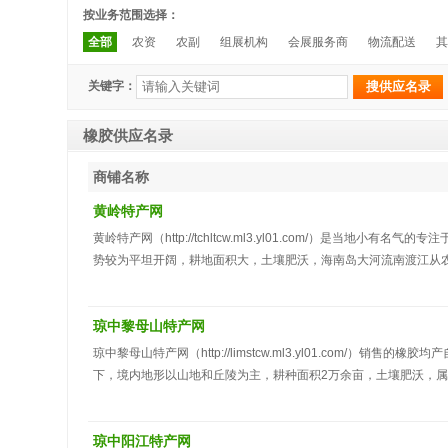
按业务范围选择：
全部
农资
农副
组展机构
会展服务商
物流配送
其
关键字：
橡胶供应名录
商铺名称
黄岭特产网
黄岭特产网（http://tchltcw.ml3.yl01.com/）是
势较为平坦开阔，耕地面积大，土壤肥沃，海南岛大河流南渡江从
区，年降雨量大，温度适中，四季如春，橡胶生产是其主要产业，橡
中等发展水平，橡胶事业的建立、发展、壮大，凝集了建设者们的
琼中黎母山特产网
琼中黎母山特产网（http://limstcw.ml3.yl01.com
下，境内地形以山地和丘陵为主，耕种面积2万余亩，土壤肥沃，
胶、槟榔、龙眼和南药等经济作物，把橡胶生产技术推广作为第二
用先进的橡胶种植技术，使得橡胶的年产量不断增加，获得很多省
琼中阳江特产网