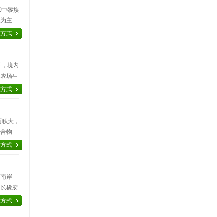
琼中黎族
陵为主，
甲之列，
系方式
下，境内
进农场生
率多年来
系方式
植面积大，
化合物，
、干燥等
系方式
江南岸，
生长橡胶
高产稳
系方式