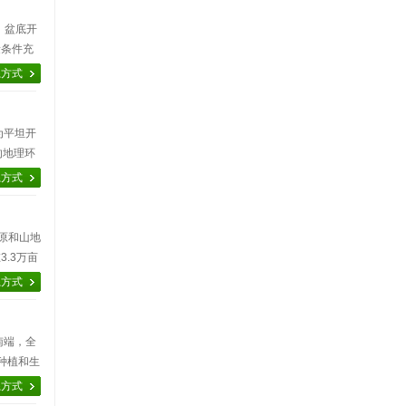
原，盆底开
量条件充
因其具有
系方式
较为平坦开
的地理环
产量稳步
系方式
平原和山地
.3万亩
而实现年
系方式
的南端，全
种植和生
内外多
系方式