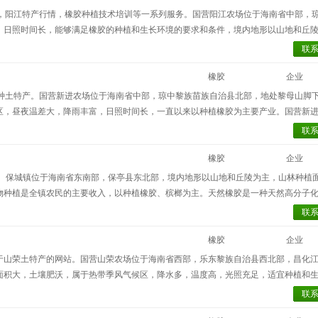
）提供阳江橡胶价格，阳江特产行情，橡胶种植技术培训等一系列服务。国营阳江农场位于海南省中部，
，日照时间长，能够满足橡胶的种植和生长环境的要求和条件，境内地形以山地和丘
面积17.8万亩，到目前已发展成为年产干胶5000多吨的大场，位居海南农垦前三
联
希望。
橡胶
企业
注推广新进橡胶和各种土特产。国营新进农场位于海南省中部，琼中黎族苗族自治县北部，地处黎母山脚
区，昼夜温差大，降雨丰富，日照时间长，一直以来以种植橡胶为主要产业。国营新
，橡胶生产有了质的飞跃，干胶产量逐年增加，而橡胶加工投产以来，一级标准胶合格
联
“制胶生产先进单位”，曾荣获第二届农业博览会银质奖。
橡胶
企业
售的橡胶均产自当地。保城镇位于海南省东南部，保亭县东北部，境内地形以山地和丘陵为主，山林种
物种植是全镇农民的主要收入，以种植橡胶、槟榔为主。天然橡胶是一种天然高分子
胶物质，通常万亩理解的天然橡胶，是指从巴西橡胶树上采集的天然胶乳，经过凝固
联
橡胶
企业
当地小有名气的专注于山荣土特产的网站。国营山荣农场位于海南省西部，乐东黎族自治县西北部，昌化
面积大，土壤肥沃，属于热带季风气候区，降水多，温度高，光照充足，适宜种植和
展橡胶事业有良好的条件，几十年来形成科学的橡胶管理方法，已成套成型，橡胶保持
联
财富。