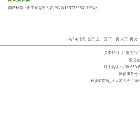
阎良秋葵上市了有需要的客户联系13572868311邢先生
共
2
条信息
首页 上一页 下一页 末页
页次
关于我们
|
联系我
杨凌农交
服务热线：400-660
微信服务号：
杨凌农交所_天天农高会！杨