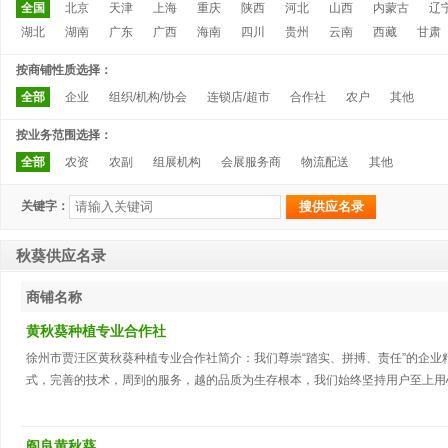
全国
北京
天津
上海
重庆
陕西
河北
山西
内蒙古
辽
湖北
湖南
广东
广西
海南
四川
贵州
云南
西藏
甘肃
按商铺性质选择：
全部
企业
组织/机构/协会
连锁店/超市
合作社
农户
其他
按业务范围选择：
全部
农资
农副
组展机构
会展服务商
物流配送
其他
关键字：
秋葵供应名录
商铺名称
黄秋葵种植专业合作社
徐州市贾汪区黄秋葵种植专业合作社简介：我们尊崇“踏实、拼搏、责任”的企
式，完善的技术，周到的服务，越的品质为生存根本，我们始终坚持用户至上用
您对我们的产品感兴趣或者有任何的疑问，您可以直接给我们留言或直接与我们
阎良黄秋葵