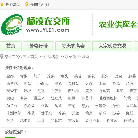
收藏本站
全国
[更换]
农业供应名
首页
价格行情
每天农高会
大宗现货交易
您所在的位置：
首页
>>
供应名录
>>
蔬菜类
>>
秋葵
按行业类别选择：
全部
青椒
茄子
芹菜
葱头
菜苔
菜花
豆角
菠菜
蒜薹
西兰花
香菇
小白菜
平菇
金针菇
大蒜
土豆
冬瓜
洋葱
辣椒干
辣椒
毛豆
白萝卜
西红柿
黄瓜
杏鲍菇
韭菜
青萝
尖椒
冬笋
甜玉米
娃娃菜
豌豆
蒜苗球
毛粉西红柿
茼蒿
荷兰豆
卷心菜
丝瓜
莴苣
苦菊
慈姑
玉米笋
菜心
鱼腥草
非洲冰草
小葱
佛手瓜
芥菜
芥蓝
葫芦
茄瓜
沙姜
豇豆
荠菜
泡泡青
土瓜
韭菜芯
雷公菜
金雀花菜
紫甘蓝
花椰菜
按地区选择：