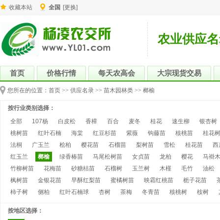
收藏本站
全国
[更换]
农业供应名
首页
价格行情
每天农高会
大宗现货交易
您所在的位置：
首页
>>
供应名录
>>
苗木园林类
>>
榔榆
按行业类别选择：
全部
107杨
白皮松
香樟
百合
麦冬
桂花
速生柳
银杏树
桃树苗
红叶石楠
海棠
红豆杉苗
紫薇
钩藤苗
核桃苗
桂花
法桐
广玉兰
桧柏
樱花苗
石榴苗
梨树苗
雪松
桂花苗
西
红玉兰
榔榆
绿香椿苗
马尾松树苗
女贞苗
龙柏
樱花
马褂
竹柳树苗
花梅苗
砂糖桔苗
石榴树
玉兰树
木槿
毛竹
油松
枫树苗
金银花苗
早酥红梨苗
蜜橘树苗
映霜红桃苗
栀子花苗
柿子树
侧柏
红叶石楠球
杏树
茶梅
冬青苗
核桃树
桉树
按地区选择：