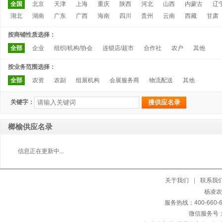
全国
北京
天津
上海
重庆
陕西
河北
山西
内蒙古
辽
湖北
湖南
广东
广西
海南
四川
贵州
云南
西藏
甘肃
按商铺性质选择：
全部
企业
组织/机构/协会
连锁店/超市
合作社
农户
其他
按业务范围选择：
全部
农资
农副
组展机构
会展服务商
物流配送
其他
关键字：
榔榆供应名录
信息正在更新中...
关于我们
|
联系我
杨凌农交
服务热线：400-660
微信服务号：