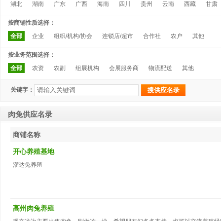
湖北
湖南
广东
广西
海南
四川
贵州
云南
西藏
甘肃
按商铺性质选择：
全部
企业
组织/机构/协会
连锁店/超市
合作社
农户
其他
按业务范围选择：
全部
农资
农副
组展机构
会展服务商
物流配送
其他
关键字：
肉兔供应名录
商铺名称
开心养殖基地
溜达兔养殖
高州肉兔养殖