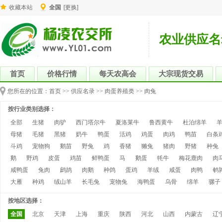
收藏本站
全国
[更换]
农业供应名
首页
价格行情
每天农高会
大宗现货交易
您所在的位置：
首页
>>
供应名录
>>
肉蛋养殖类
>>
肉兔
按行业类别选择：
全部
生猪
肉驴
西门塔尔牛
夏洛莱牛
鲁西黄牛
杜泊绵羊
母猪
毛猪
黑猪
奶牛
鸭蛋
活鸡
鸡蛋
肉鸡
鸭苗
白条
斗鸡
宠物狗
鹅苗
野兔
鸡
香猪
獭兔
猪肉
野猪
种兔
鹅
野鸡
皮蛋
鸡苗
鲜鸭蛋
马
鹅蛋
牦牛
梅花鹿肉
肉
咸鸭蛋
兔肉
鹧鸪
肉鹅
种鸽
蛋鸡
羊绒
咸蛋
肉鸭
鹌
大雁
种鸡
绒山羊
长毛兔
宠物兔
海鸭蛋
乌骨
绵羊
骡子
按地区选择：
全国
北京
天津
上海
重庆
陕西
河北
山西
内蒙古
辽