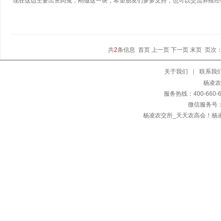
现在这边主要出售肉兔，刚做这一块，希望朋友们多多支持，也可以交流养殖经
共
2
条信息
首页 上一页 下一页 末页
页次
关于我们
|
联系我
杨凌农交
服务热线：400-660
微信服务号：
杨凌农交所_天天农高会！杨