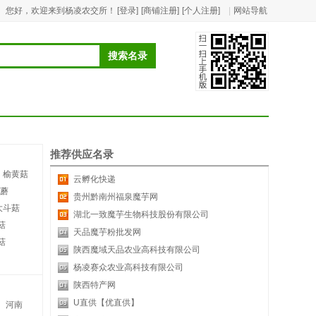
您好，欢迎来到杨凌农交所！
[登录]
[商铺注册]
[个人注册]
|
网站导航
推荐供应名录
榆黄菇
云孵化快递
蘑
贵州黔南州福泉魔芋网
大斗菇
湖北一致魔芋生物科技股份有限公司
菇
天品魔芋粉批发网
菇
陕西魔域天品农业高科技有限公司
杨凌赛众农业高科技有限公司
陕西特产网
U直供【优直供】
河南