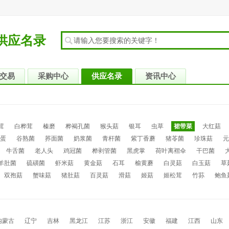
供应名录
交易
采购中心
供应名录
资讯中心
茸
白桦茸
榛磨
桦褐孔菌
猴头菇
银耳
虫草
裙带菜
大红菇
蛋
谷熟菌
荞面菌
奶浆菌
青杆菌
紫丁香蘑
猪苓菌
珍珠菇
元
牛舌菌
老人头
鸡冠菌
桦剥管菌
黑虎掌
荷叶离褶伞
干巴菌
羊肚菌
硫磺菌
虾米菇
黄金菇
石耳
榆黄蘑
白灵菇
白玉菇
草
双孢菇
蟹味菇
猪肚菇
百灵菇
滑菇
姬菇
姬松茸
竹荪
鲍鱼
内蒙古
辽宁
吉林
黑龙江
江苏
浙江
安徽
福建
江西
山东