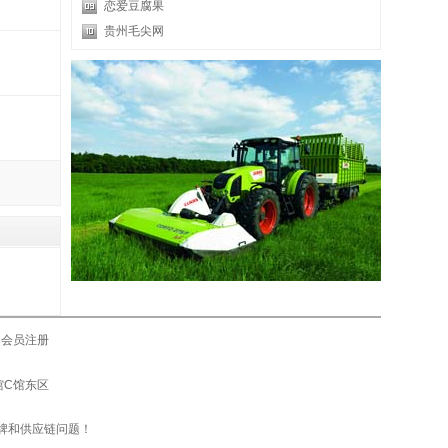
恋爱豆腐果
贵州毛尖网
会员注册
际馆C馆东区
牌和供应链问题！