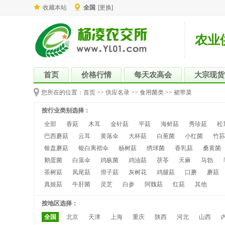
收藏本站
全国
[更换]
农业
首页
价格行情
每天农高会
大宗现货
您所在的位置：
首页
>>
供应名录
>>
食用菌类
>>
裙带菜
按行业类别选择：
全部
香菇
木耳
金针菇
平菇
海鲜菇
秀珍菇
松
巴西蘑菇
云耳
黄落伞
大杯菇
白葱菌
小红菌
竹荪
银盘蘑菇
银白离褶伞
杨树菇
绣球菌
香乳菇
桑黄菌
鹅蛋菌
白落伞
鸡枞菌
鸡油菇
茯苓
天麻
马勃
茶树菇
凤尾菇
滑子菇
灰树花
鸡腿菇
口蘑
蘑菇
真姬菇
牛肝菌
灵芝
白参
阿魏菇
红菇
其他
按地区选择：
全国
北京
天津
上海
重庆
陕西
河北
山西