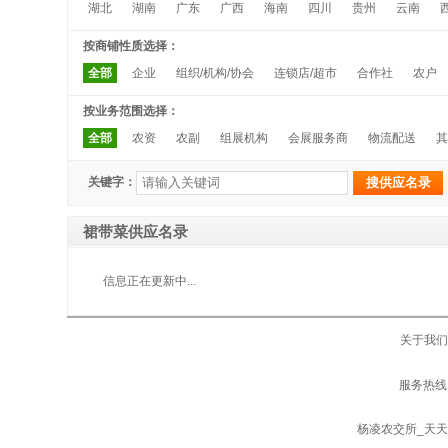
湖北
湖南
广东
广西
海南
四川
贵州
云南
按商铺性质选择：
全部
企业
组织/机构/协会
连锁店/超市
合作社
农户
按业务范围选择：
全部
农资
农副
组展机构
会展服务商
物流配送
其
关键字：
裙带菜供应名录
信息正在更新中...
关于我们
服务热线：
杨凌农交所_天