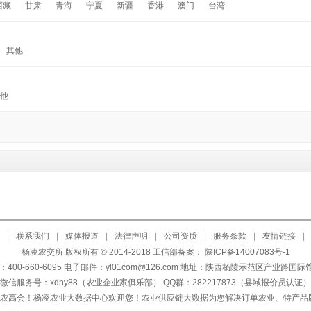
西藏
甘肃
青海
宁夏
新疆
香港
澳门
台湾
其他
他
|
联系我们
|
媒体报道
|
法律声明
|
公司资质
|
服务条款
|
友情链接
|
杨凌农交所 版权所有 © 2014-2018 工信部备案：
陕ICP备14007083号-1
400-660-6095 电子邮件：yl01com@126.com 地址：陕西杨陵示范区产业路国
微信服务号：xdny88（农业企业家俱乐部） QQ群：282217873（县域报价员认证）
天农高会！杨凌农业大数据中心欢迎您！农业供应链大数据为您解决订单农业、特产品