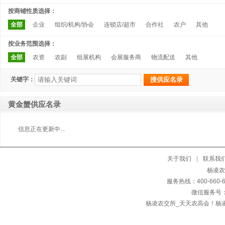
按商铺性质选择：
全部
企业
组织/机构/协会
连锁店/超市
合作社
农户
其他
按业务范围选择：
全部
农资
农副
组展机构
会展服务商
物流配送
其他
关键字：
黄金蟹供应名录
信息正在更新中...
关于我们
|
联系我
杨凌农交
服务热线：400-660
微信服务号：
杨凌农交所_天天农高会！杨