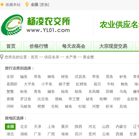
收藏本站
全国
[更换]
农业供应名
首页
价格行情
每天农高会
大宗现货交易
您所在的位置：
首页
>>
供应名录
>>
水产类
>>
黄金蟹
按行业类别选择：
全部
鳊鱼
草鱼
鲫鱼
鲤鱼
武昌鱼
带鱼
黑鱼
鲈鱼
章
基围虾
大平鱼
小平鱼
梭子蟹
虹鳟鱼
扇贝
牛蛙
鲍鱼
海
蟹鳖
鲑鱼
青鱼
鳙鱼
鲶鱼
鲳鱼
东风螺
田螺
乌龟
鳜
黄螺
罗汉鱼
比目鱼
塘鲺
帝王蟹
鲅鱼
蛤蜊
河虾
金鼓鱼
河蚌
马鲛鱼
螃蟹
生蚝
梭鱼
牡蛎
河蟹
虾米
其他
按地区选择：
全国
北京
天津
上海
重庆
陕西
河北
山西
内蒙古
辽
湖北
湖南
广东
广西
海南
四川
贵州
云南
西藏
甘肃