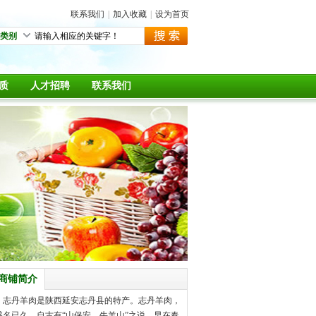
联系我们
|
加入收藏
|
设为首页
类别
质
人才招聘
联系我们
商铺简介
志丹羊肉是陕西延安志丹县的特产。志丹羊肉，
盛名已久，自古有“山保安，牛羊山”之说。早在春