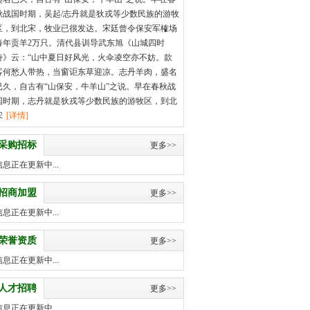
秋战国时期，吴起/志丹就是狄戎等少数民族的游牧
区，到北宋，牧业已很发达。宋廷曾令保安军榷场
每年贡羊2万只。清代县训导武东旭《山城四时
诗》云：“山中夏日好风光，火伞凌空亦不妨。款
客何愁人带热，当窗讵东草迎凉。志丹羊肉，盛名
已久，自古有“山保安，牛羊山”之说。早在春秋战
国时期，志丹就是狄戎等少数民族的游牧区，到北
宋
[详情]
采购招标
更多>>
信息正在更新中...
招商加盟
更多>>
信息正在更新中...
荣誉资质
更多>>
信息正在更新中...
人才招聘
更多>>
信息正在更新中...